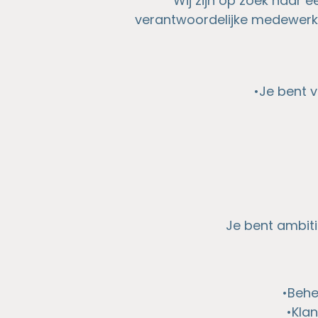
Wij zijn op zoek naar 
verantwoordelijke medewerke
•Je bent 
Je bent ambiti
•Behe
•Kla