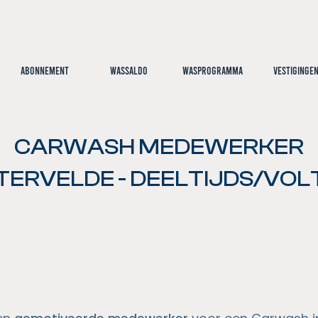
Abonnement
Wassaldo
Wasprogramma
Vestiginge
CARWASH MEDEWERKER
TERVELDE - DEELTIJDS/VOL
 Nederlands
RIJBEWIJS: Rijbewijs B
20-38 Uren/p