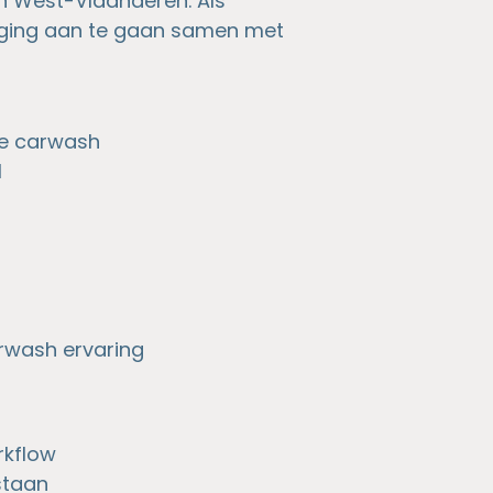
n West-Vlaanderen. Als
daging aan te gaan samen met
de carwash
l
arwash ervaring
rkflow
staan