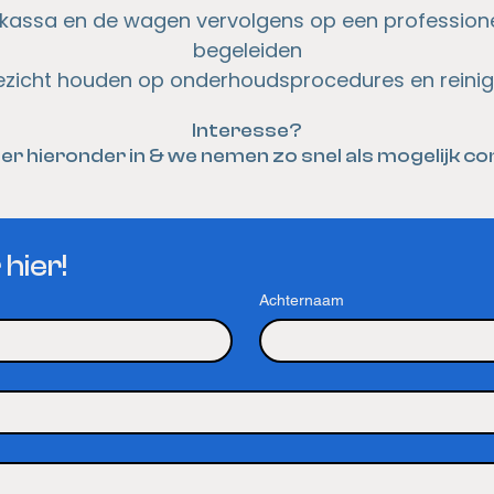
 kassa en de wagen vervolgens op een professione
begeleiden
oezicht houden op onderhoudsprocedures en reini
Interesse?
ier hieronder in & we nemen zo snel als mogelijk co
 hier!
Achternaam